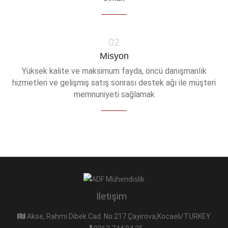
02
Misyon
Yüksek kalite ve maksimum fayda, öncü danışmanlık
hizmetleri ve gelişmiş satış sonrası destek ağı ile müşteri
memnuniyeti sağlamak
İletişim
Akse, Rahmi Dibek Cad. No:217 Çayırova,Kocaeli/TURKEY