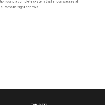
ation using a complete system that encompasses all
 automatic flight controls.
TAKIP ET!