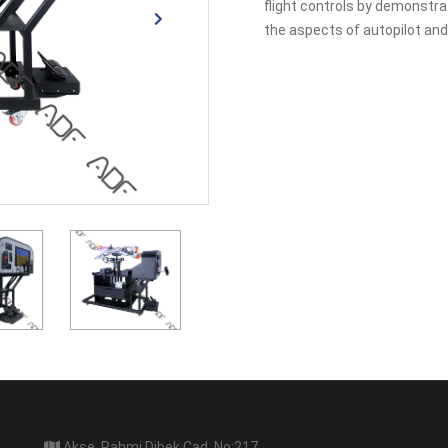
flight controls by demonstr
the aspects of autopilot and
Akse, Rahmi Dibek Cad. No:217