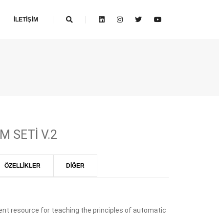
İLETIŞIM
M SETİ V.2
ÖZELLİKLER
DİĞER
lent resource for teaching the principles of automatic